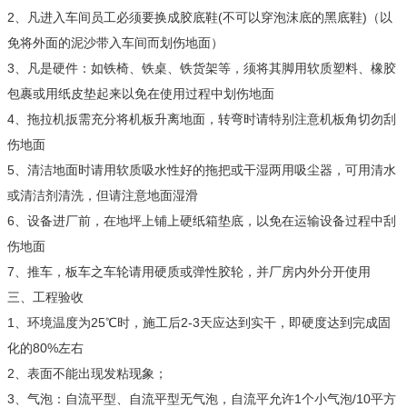
2、凡进入车间员工必须要换成胶底鞋(不可以穿泡沫底的黑底鞋)（以
免将外面的泥沙带入车间而划伤地面）
3、凡是硬件：如铁椅、铁桌、铁货架等，须将其脚用软质塑料、橡胶
包裹或用纸皮垫起来以免在使用过程中划伤地面
4、拖拉机扳需充分将机板升离地面，转弯时请特别注意机板角切勿刮
伤地面
5、清洁地面时请用软质吸水性好的拖把或干湿两用吸尘器，可用清水
或清洁剂清洗，但请注意地面湿滑
6、设备进厂前，在地坪上铺上硬纸箱垫底，以免在运输设备过程中刮
伤地面
7、推车，板车之车轮请用硬质或弹性胶轮，并厂房内外分开使用
三、工程验收
1、环境温度为25℃时，施工后2-3天应达到实干，即硬度达到完成固
化的80%左右
2、表面不能出现发粘现象；
3、气泡：自流平型、自流平型无气泡，自流平允许1个小气泡/10平方