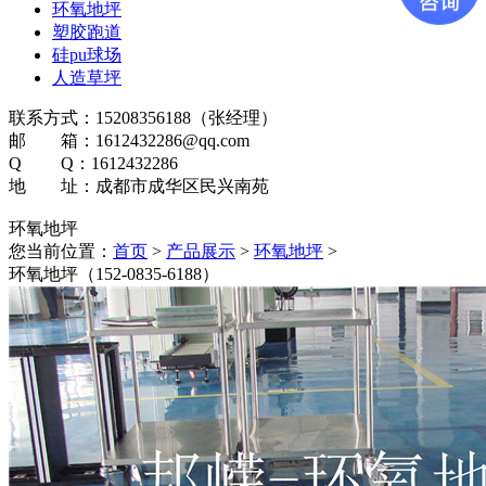
环氧地坪
塑胶跑道
硅pu球场
人造草坪
联系方式：15208356188（张经理）
邮 箱：1612432286@qq.com
Q Q：1612432286
地 址：成都市成华区民兴南苑
环氧地坪
您当前位置：
首页
>
产品展示
>
环氧地坪
>
环氧地坪（152-0835-6188）