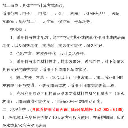
加工而成，具体******计算方式面议。
适用范围：电子厂、电器厂、五金厂、机械厂；GMP药品厂、医院、
实验室；食品加工厂、无尘室、仪控室、停车场等。
技术特点
1、采用特有技术配方，能******抵抗紫外线的氧化作用造成的表面
老化，以及耐热老化、抗冻融、抗风化性能优，耐久性好。
2、色彩丰富、材质多样化，设计灵活多样。
3、采用特有水性材料技术，封水效果好、透气性佳，对下部铺装
具有良好的防护功能，适用于各道路各车道状况。
4、施工方便，常温下（10℃以上）可快速施工，施工后2~8小时
左右即可开放交通。不改变路面结构，适用于旧路功能改善工程。
5、充分利用原路面粗构造及彩浆防滑材料自身的粗糙表面（细观
构造），路面防滑性能优良，可缩短20%~40%制动距离。
二、地坪养护：(
具体养护细节请咨询:邦嵘环氧地坪-152-0835-6188
)
1、坪地施工完毕后需养护7-10天后方可投入使用，在养护期间，应避
免水或其它溶液浸润表面